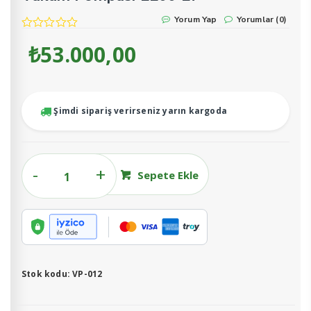
Yorum Yap
Yorumlar (0)
₺
53.000,00
Şimdi sipariş verirseniz yarın kargoda
Vakum
Sepete Ekle
Pompası
2200
LT
adet
Stok kodu:
VP-012