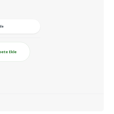
oda
pete Ekle