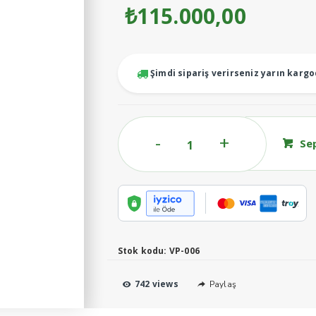
₺
115.000,00
Şimdi sipariş verirseniz yarın karg
Vakum
Se
Pompası
Seti
2500'lük
adet
Stok kodu:
VP-006
742 views
Paylaş