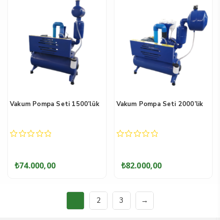
Vakum Pompa Seti 1500’lük
Vakum Pompa Seti 2000’lik
0
0
out
out
of
of
₺
74.000,00
₺
82.000,00
5
5
2
3
→
1