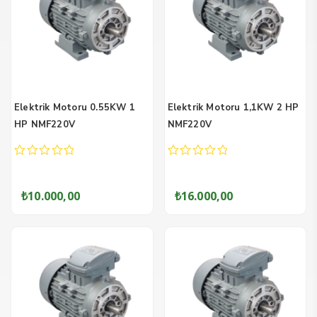
Elektrik Motoru 0.55KW 1
Elektrik Motoru 1,1KW 2 HP
HP NMF220V
NMF220V
0
0
out
out
of
of
₺
10.000,00
₺
16.000,00
5
5