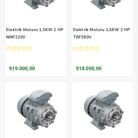
Elektrik Motoru 1,5KW 2 HP
Elektrik Motoru 1,5KW 2 HP
NMF220V
TRF380V
0
0
out
out
of
of
₺
19.000,00
₺
18.000,00
5
5