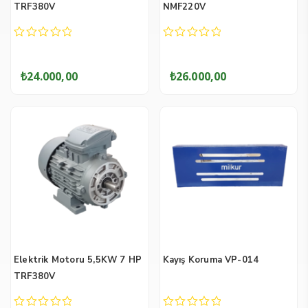
TRF380V
NMF220V
0
0
out
out
of
of
₺
24.000,00
₺
26.000,00
5
5
Elektrik Motoru 5,5KW 7 HP
Kayış Koruma VP-014
TRF380V