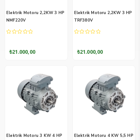
Elektrik Motoru 2,2KW 3 HP
Elektrik Motoru 2,2KW 3 HP
NMF220V
TRF380V
0
0
out
out
of
of
₺
21.000,00
₺
21.000,00
5
5
Elektrik Motoru 3 KW 4 HP
Elektrik Motoru 4 KW 5,5 HP