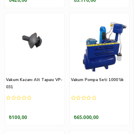
5
5
Vakum Kazanı Alt Tapası VP-
Vakum Pompa Seti 1000’lik
031
0
0
out
out
of
of
₺
100,00
₺
65.000,00
5
5