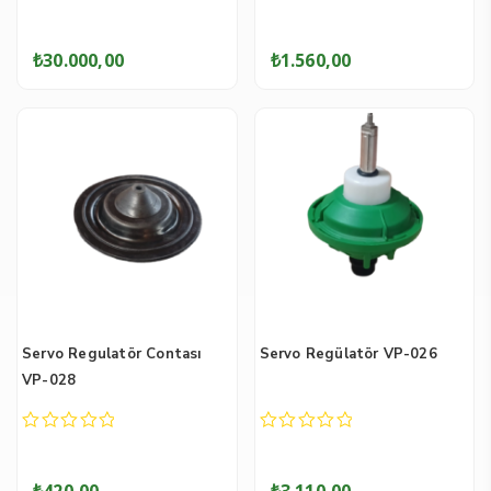
0
0
out
out
of
of
₺
30.000,00
₺
1.560,00
5
5
Servo Regulatör Contası
Servo Regülatör VP-026
VP-028
0
0
out
out
of
of
₺
420,00
₺
3.110,00