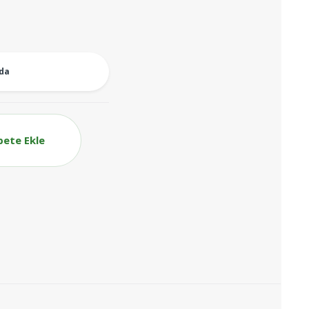
oda
pete Ekle