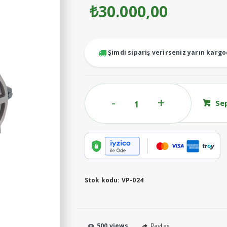
₺
30.000,00
Şimdi sipariş verirseniz yarın karg
Elektrik
Se
Motoru
5,5KW
7
HP
TRF380V
adet
Stok kodu:
VP-024
500 views
Paylaş