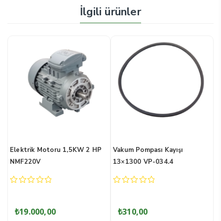
İlgili ürünler
-
Elektrik Motoru 1,5KW 2 HP
Vakum Pompası Kayışı
V
NMF220V
13×1300 VP-034.4
0
0
0
out
out
o
of
of
o
₺
19.000,00
₺
310,00
5
5
5