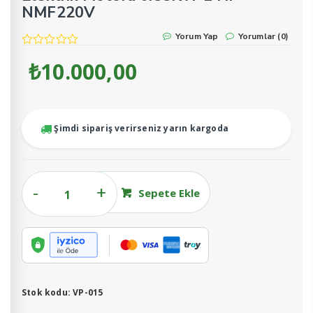
NMF220V
Yorum Yap
Yorumlar (0)
₺
10.000,00
Şimdi sipariş verirseniz yarın kargoda
Elektrik
Sepete Ekle
Motoru
0.55KW
1
HP
NMF220V
adet
Stok kodu:
VP-015