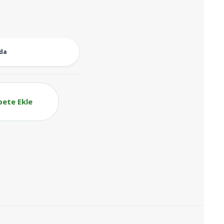
oda
pete Ekle