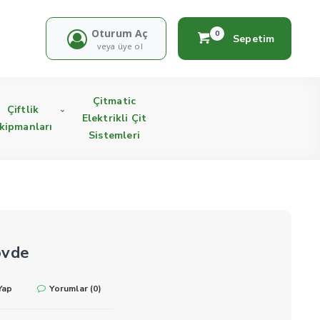
Oturum Aç
0
Sepetim
veya üye ol
Çitmatic
Çiftlik
Elektrikli Çit
kipmanları
Sistemleri
övde
Yap
Yorumlar (0)