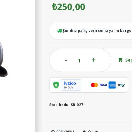
₺
250,00
Şimdi sipariş verirseniz yarın karg
240CC
Se
Sağım
Pençe
Alt
Gövde
adet
Stok kodu:
SB-027
608 views
Paylaş