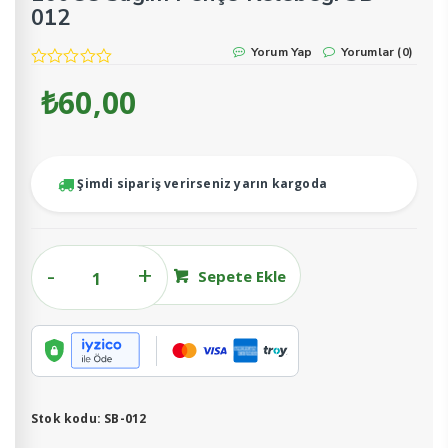
012
Yorum Yap
Yorumlar (0)
₺
60,00
Şimdi sipariş verirseniz yarın kargoda
160CC
Sepete Ekle
Sağım
Pençe
Kelebeği
SB-
012
adet
Stok kodu:
SB-012