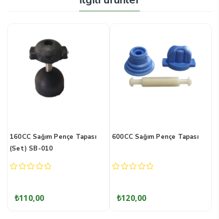
ı
240CC Sağım Pençe Kapağı
160CC Sağım Pençe Kelebeği
(Tps.)
SB-021
0
0
out
out
of
of
₺
260,00
₺
60,00
5
5