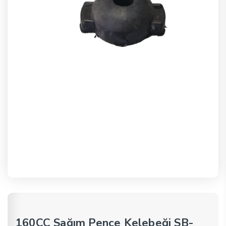
160CC Sağım Pençe Kelebeği SB-