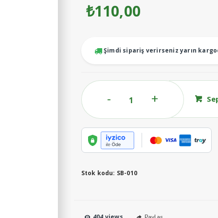
₺
110,00
Şimdi sipariş verirseniz yarın karg
160CC
Se
Sağım
Pençe
Tapası
(Set)
SB-
010
Stok kodu:
SB-010
adet
404 views
Paylaş