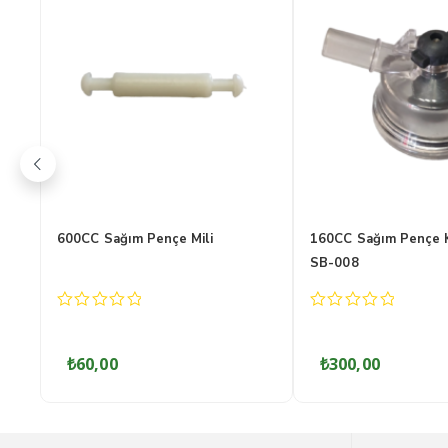
ı
160CC Sağım Pençe Kelebeği
160CC Sağım Penç
SB-012
SB-017
0
0
out
out
of
of
₺
60,00
₺
300,00
5
5