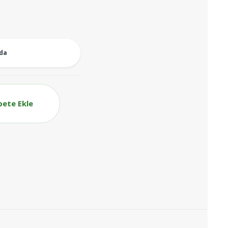
oda
pete Ekle