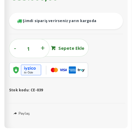
Şimdi sipariş verirseniz yarın kargoda
Serinletme
Sepete Ekle
Fanı
adet
Stok kodu:
CE-039
Paylaş