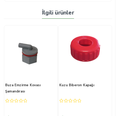
İlgili ürünler
Buza Emzirme Kovası
Kuzu Biberon Kapağı
Boy
Şamandırası
005
0
0
0
out
out
out
of
of
of