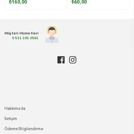
₺
160,00
₺
60,00
₺
5
5
5
Müşteri Hizmetleri
0 531 105 0561
Hakkımızda
İletişim
Ödeme Bilgilendirme