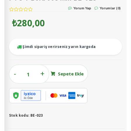
Yorum Yap
Yorumlar (0)
₺
280,00
Şimdi sipariş verirseniz yarın kargoda
PVC
Sepete Ekle
T
Boru
063
mm
BE-
023
Stok kodu:
BE-023
adet