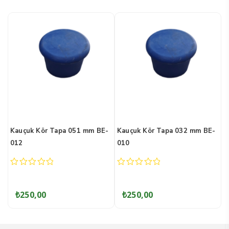
 Tapa 032 mm BE-
Kauçuk Ek 063 mm BE-006
PVC T Boru 051
0
0
out
out
of
of
₺
300,00
₺
260,00
5
5