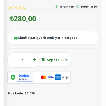
Yorum Yap
Yorumlar (0)
₺
280,00
Şimdi sipariş verirseniz yarın kargoda
PVC
Sepete Ekle
Ek
063
mm
BE-
020
adet
Stok kodu:
BE-020