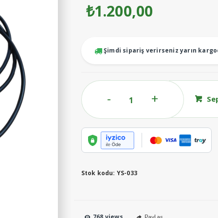
₺
1.200,00
Şimdi sipariş verirseniz yarın karg
Isı
Se
Probu
YS-
033
adet
Stok kodu:
YS-033
768 views
Paylaş