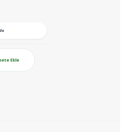
oda
pete Ekle