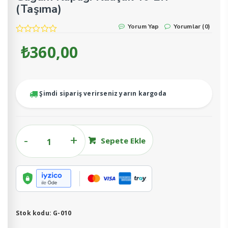
(Taşıma)
Yorum Yap
Yorumlar (0)
₺
360,00
Şimdi sipariş verirseniz yarın kargoda
Güğüm
Sepete Ekle
Kapağı
Kauçuk
40
LT.
(Taşıma)
adet
Stok kodu:
G-010