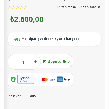
Yorum Yap
Yorumlar (0)
₺
2.600,00
Şimdi sipariş verirseniz yarın kargoda
Çitmatic
Sepete Ekle
1000
Metre
Çit
İpi
adet
Stok kodu:
CTM05