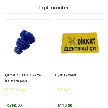
İlgili ürünler
CTM10 Sıkma
Uyarı Levhası
Çitmatic Yabani
5’li)
Elektrikli Çit m
0
0
out
out
of
of
₺
110,00
₺
5.000,00
5
5