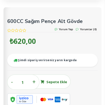
600CC Sağım Pençe Alt Gövde
Yorum Yap
Yorumlar (0)
₺
620,00
Şimdi sipariş verirseniz yarın kargoda
600CC
Sepete Ekle
Sağım
Pençe
Alt
Gövde