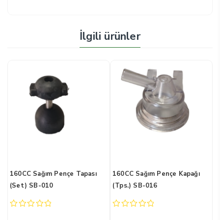
İlgili ürünler
nçe Kapağı
240CC Sağım Pençe Kapağı
600CC Sağım Pençes
(Tps.)
Dağıtıcı
0
0