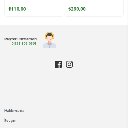
out
out
of
of
₺
260,00
₺
160,00
5
5
Müşteri Hizmetleri
0 531 105 0561
Hakkımızda
İletişim