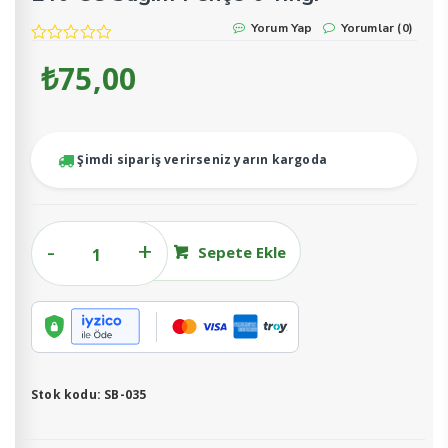
Yorum Yap
Yorumlar (0)
₺
75,00
Şimdi sipariş verirseniz yarın kargoda
240
Sepete Ekle
CC
Sağım
Pençe
0-
ringi
adet
Stok kodu:
SB-035