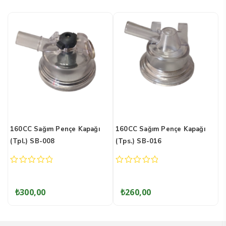
e Kapağı
160CC Sağım Pençe Kapağı
240CC Sağım Pençe Ta
(Tps.) SB-016
(Set)
0
0
out
out
of
of
₺
260,00
₺
150,00
5
5